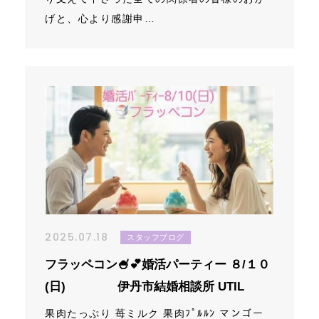
げと、心より感謝申…
2025.07.18
スタッフブログ
フラッペコン🍧💕婚活パーティー ８/１０
(日) 伊丹市結婚相談所 UTIL
果肉たっぷり 苺ミルク 果肉ﾌﾟﾙﾙﾝ マンゴー